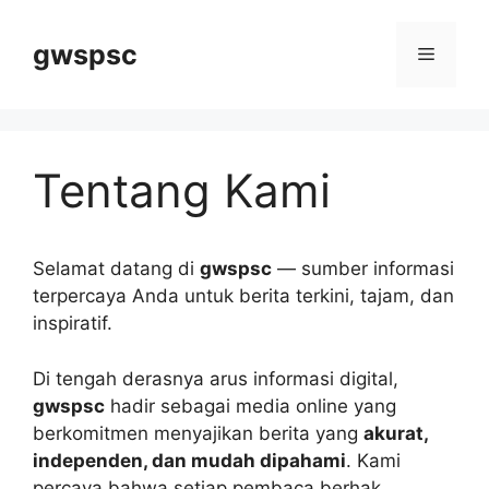
Langsung
ke
gwspsc
Menu
isi
Tentang Kami
Selamat datang di
gwspsc
— sumber informasi
terpercaya Anda untuk berita terkini, tajam, dan
inspiratif.
Di tengah derasnya arus informasi digital,
gwspsc
hadir sebagai media online yang
berkomitmen menyajikan berita yang
akurat,
independen, dan mudah dipahami
. Kami
percaya bahwa setiap pembaca berhak